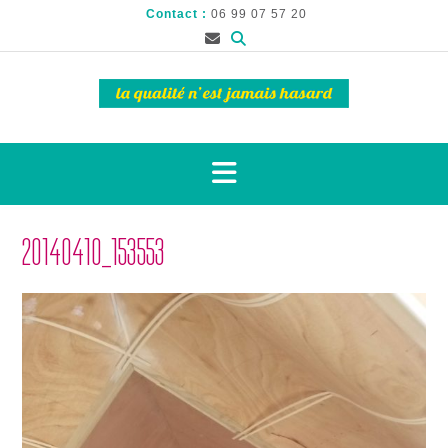
Contact :
06 99 07 57 20
20140410_153553