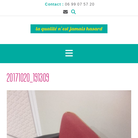
Contact :
06 99 07 57 20
20171020_191309