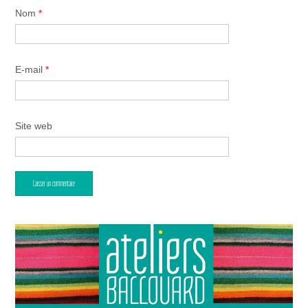
Nom
*
E-mail
*
Site web