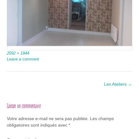
Full
2592 × 1944
size
Leave a comment
Post
Les Ateliers
→
navigation
Laisser un commentaire
Votre adresse e-mail ne sera pas publiée.
Les champs
obligatoires sont indiqués avec
*