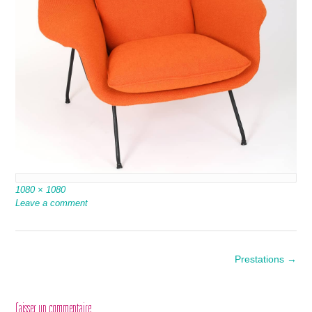
Full
1080 × 1080
size
Leave a comment
Post
Prestations
→
navigation
Laisser un commentaire